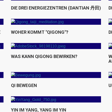
t mit
Die Wandlungsphase Erde
DIE DREI ENERGIEZENTREN (DANTIAN 丹田)
D
Die Wandlungsphase Metall
E
WOHER KOMMT "QIGONG"?
D
Welche Störungsbilder kann
Qigong ausgleichen helfen?
WAS KANN QIGONG BEWIRKEN?
W
A
Unten schwer, oben leicht
QI BEWEGEN
U
YIN IM YANG, YANG IM YIN