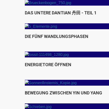
m unteren
Die Energiebrücke im unteren
Dantian - Teil 2
DAS UNTERE DANTIAN 丹田 - TEIL 1
phasen oder
Die Wandlungsphase Wasser
五行)
DIE FÜNF WANDLUNGSPHASEN
en -
Aufrecht und stabil im Leben
stehen - die sechs Harmonien
ENERGIETORE ÖFFNEN
des Qigong
 -
Bewegung im Fluss
Yin und Yang
BEWEGUNG ZWISCHEN YIN UND YANG