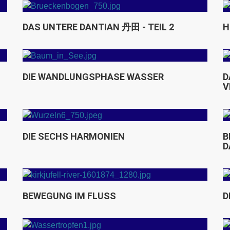
Himmel und Erde verbinden
DAS UNTERE DANTIAN 丹田 - TEIL 2
H
Verbindung zum Raum über uns:
das obere Dantien
DIE WANDLUNGSPHASE WASSER
D
V
Das mittlere Dantien: Beziehung
zur Welt
DIE SECHS HARMONIEN
B
D
Die Wandlungsphase Feuer
BEWEGUNG IM FLUSS
D