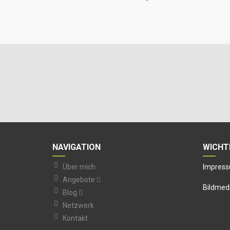
NAVIGATION
WICHT
Über mich
I
mpress
Angebote
Bildmed
Blog
Netzwerk
Kontakt