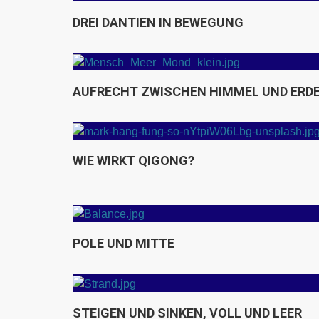
egung
Die Kraft aus der Mitte - Arbei
den drei Dantian
DREI DANTIEN IN BEWEGUNG
Himmel und
Woher kommt "Qigong"?
AUFRECHT ZWISCHEN HIMMEL UND ERD
Was kann Qigong bewirken?
WIE WIRKT QIGONG?
Qi bewegen
POLE UND MITTE
oll und leer
Kleines Yin im großen Yang,
kleines Yang im großen Yin
STEIGEN UND SINKEN, VOLL UND LEER