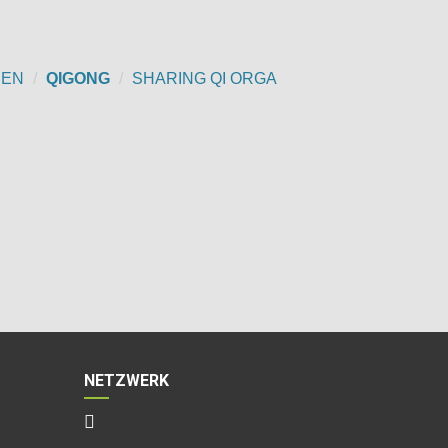
CEN
QIGONG
SHARING QI ORGA
NETZWERK